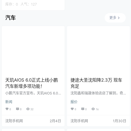
库存：
0
人气：
127
汽车
更多
天玑AIOS 6.0正式上线小鹏
捷途大圣沈阳降2.3万 现车
汽车新增多项功能！
充足
小鹏汽车官方宣布，天玑AIOS 6.0
沈阳鑫和瑞晟体验店店了解到，奇
系统正式发布，该系统以“为每一种
瑞汽车捷途大圣最高现金优惠达2.3
新闻
报价
生活场景而生”为核心理念，带来了
万元，最低车价跌至6.99万元。感
多项功能创新及升级。 在通勤出行
兴趣的朋友不妨点击报价表格中的
0
0
32
0
0
16
场景中，天玑AIOS 6.0拥有强大的
“获取底价”，有机会享受更大优惠。
导航与互联能力，支持全域超感车
沈阳手机网
2月4日
沈阳手机网
1月30日
道级导航结合超视距感知技术，即
便面对复杂路况，也能为用户提供
清晰准确的指引。同时，天玑AIOS