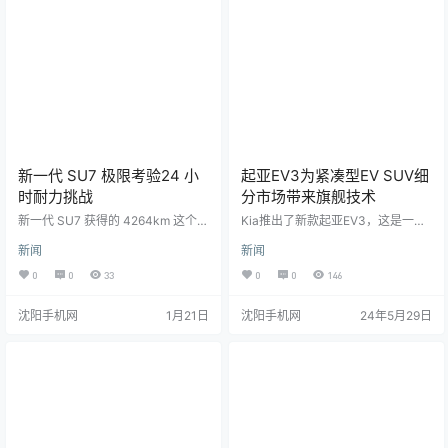
6.0系统支持vivo手车互联功能，行
车过程中能够智能播报并总结关键
信息，确保用户驾驶安全。此外，
天玑…
新一代 SU7 极限考验24 小
起亚EV3为紧凑型EV SUV细
时耐力挑战
分市场带来旗舰技术
新一代 SU7 获得的 4264km 这个成
Kia推出了新款起亚EV3，这是一款
绩，在行业中是什么水平？ 在新一
紧凑型电动SUV，结合了创新技术
新闻
新闻
代小米 SU7 进行「24 小时耐力挑
和先进的设计。EV3旨在通过融合该
战」之前，也有非常多优秀的车企
品牌旗舰EV9 SUV的元素，为紧凑
0
0
33
0
0
146
进行过相同的挑战，我们也列举了
型EV SUV领域树立新标准。 EV3
一些成绩供大家参考（数据来源于
拥有大胆、前卫的外观设计和实
沈阳手机网
1月21日
沈阳手机网
24年5月29日
网络公开信息）。也非常欢迎更多
用、宽敞的内部空间。续航里程可
品牌参与到“纯电车 24 小时耐力挑
达600公里，续航电量从10%充至8
战”中，共同推动汽车工业的发展！
0%约31分钟。该车还包括起亚 AI
保时捷 Taycan（2019 年）：3425
助手、高级流媒体服务、高级驾驶
km 奔驰 CLA（2024 年）：3717k
辅助系统和无线更新等高级功能。
m …
起亚的“Opposites …