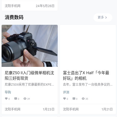
方式充实了两年前雷克萨斯 LF-Z El
沈阳手机网
24年5月26日
ectrified 概念车预览的现代折纸风
格外观。每款车型都利用雷克萨斯
（和丰田）的新信条，最大限度地
消费数码
更多
减少动力总成的体积，以最大限度
地利用可用空间，并提供新的比
例，使其车辆在拥挤的电动汽车市…
尼康Z50 II入门级微单相机沈
富士造出了X Half「今年最
阳三好街现货
好玩」的相机
尼康Z50II采用了尼康最新的EXPEE
去年，富士发布了一台极具争议的
D7影像处理器，尼康Z50II的对焦支
相机——X Half。 这台机器外观复
导购
评测
持9种主题侦测，包括人物、动物、
古，设计了与胶片相机过片扳手类
交通工具等，并且支持3D追踪，具
似的拨杆，并赋予其独特功能，只
0
0
39
0
0
35
备与尼康旗舰Z9相似的对焦体验。
要拨动拨杆，就可以生成一张 2in1
尼康Z50对焦系统仅支持人物眼部对
照片或一段 2in1 视频，复刻了曾经
沈阳手机网
1月23日
沈阳手机网
1月21日
焦，满足日常拍摄没问题。 在视频
半格胶片机的成像风格和体验。与
上，尼康Z50支持无裁切4K30P和1
此同时，X Half 还搭载了包括 NC、