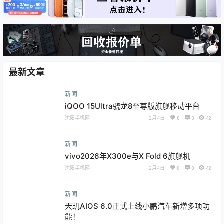
最新文章
新闻
iQOO 15Ultra骁龙8至尊版旗舰移动平台
沈阳手机网
2月4日
0
0
42
新闻
vivo2026年X300e与X Fold 6旗舰机
沈阳手机网
2月4日
0
0
42
新闻
天玑AIOS 6.0正式上线小鹏汽车新增多项功
能！