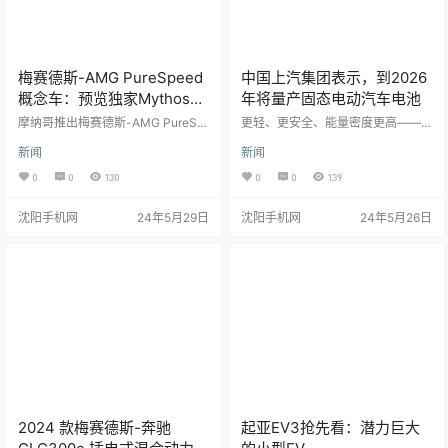
梅赛德斯-AMG PureSpeed
中国上汽集团表示，到2026
概念车：预览独家Mythos系
年将量产固态电动汽车电池
列的第一款
摩纳哥推出梅赛德斯-AMG PureSp
更轻、更安全、能量密度更高——
eed概念车是一个很好的选择，不仅
固态电池被认为是电动汽车可行性
新闻
新闻
因为它是一个代表极其有限的Myth
的下一个重要步骤。几十年来，它
os系列未来的概念车的独家、美丽
们一直是电池技术的圣杯，但一直
0
0
130
0
0
139
的环境，还因为该车多次参考了F1
抵制商业化，甚至反对丰田等公司
赛车的传统和当前技术。任何梅赛
的实力。但很快，中国可能会率先
沈阳手机网
24年5月29日
沈阳手机网
24年5月26日
德斯-AMG性能车的介绍都是特别
采取行动，因为中国汽车制造商上
的，但这款车是首屈一指的。 对于
汽集团声称它有望在2026年大规模
梅赛德斯-AMG来说，PureSpeed
生产固态电池。 该公司在上汽集团
概念车象征着这个传奇品牌的赛车
能源技术会议上宣布，将从明年开
历史，以及梅赛德斯收藏家和鉴赏
始向其汽车品牌提供该技术。据报
家可以体验越野驾驶的公路车技
道，这将从“半固态”电池开始，它仍
术。最…
然使用一些液体电解质，而“全固…
2024 款梅赛德斯-奔驰
起亚EV3抢先看：潜力巨大