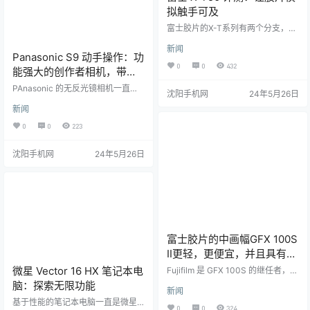
拟触手可及
富士胶片的X-T系列有两个分支，富
士X-T30和X-T30 II等两位数型号是
新闻
入门级型号。因此，您会认为已经
Panasonic S9 动手操作：功
非常出色的富士X-T30 II的继任者也
0
0
432
能强大的创作者相机，带有
将是一款入门级相机，尽管有所改
进。然而，富士胶片已经改变了现
获得专利的 LUT 模拟按钮
PAnasonic 的无反光镜相机一直受
沈阳手机网
24年5月26日
状，新的X-T50现在更符合先进的
到专业视频拍摄者的欢迎，但迄今
富士X-T5。这也可以解释为什么这
新闻
为止，该公司尚未直接解决一个关
家日本相机制造商完全跳过了T40的
键细分市场：影响者。今天，它终
0
0
223
绰号。 首先，X-T50 使用与 X-T5
于加入了S9，这是一款小巧时尚的
相同的 40.2MP APS-C 格式传感器
全画幅相机，具有与索尼ZV-E1相似
和…
沈阳手机网
24年5月26日
的功能。S9 的主要功能是专用的 L
UT 按钮和应用程序，可让您快速选
择自定义和预设视频外观，就像使
用富士胶片的模拟一样。 S9 采用与
松下 S5 II 相同的 2400 万像素传感
器，支持高达 6.2…
富士胶片的中画幅GFX 100S
II更轻，更便宜，并且具有AI
增强功能
微星 Vector 16 HX 笔记本电
Fujifilm 是 GFX 100S 的继任者，
其 2021 年中画幅相机具有出色的性
脑：探索无限功能
新闻
能但速度较慢，是恰如其分的 GFX
基于性能的笔记本电脑一直是微星
100S II。新型号便宜 1,000 美元，
0
0
324