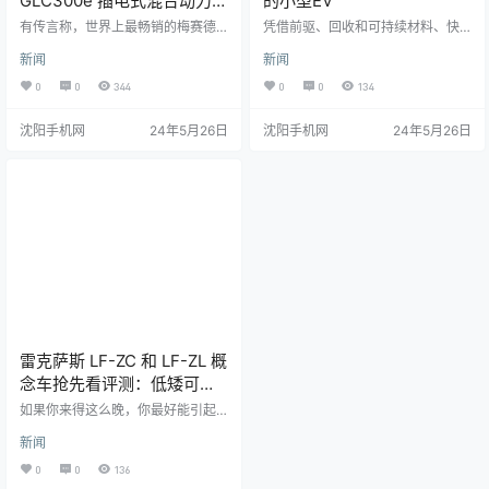
GLC300e 插电式混合动力
的小型EV
车：它是最好的 GLC 吗？
有传言称，世界上最畅销的梅赛德
凭借前驱、回收和可持续材料、快
斯的插电式混合动力版本将来到美
速充电和 35,000 美元的基本价
新闻
新闻
国。这是可以期待的。 我可以肯定
格，这可能是我们一直在等待的负
地说，我们对 2023 款梅赛德斯-奔
担得起的电动汽车吗？ 起亚最近一
0
0
344
0
0
134
驰 GLC300 在美国道路上的首次测
直在撕裂电动汽车，而且它并没有
试印象深刻。“在任何装饰水平上都
止步于 EV6 或 EV9。后者的块状、
沈阳手机网
24年5月26日
沈阳手机网
24年5月26日
是令人难以置信的价值，”马修·丘津
有吸引力的设计语言在阵容的其他
斯基（Matthew Chudzinski）在今
地方激增只是时间问题，接下来是
年早些时候对一个进行了测试后写
即将推出的起亚 EV3。不仅如此，
道。“我们讨厌将豪华车称为便宜
起亚还刚刚宣布，这款超小型SUV
货，但这确实是，”他继续说道。但
确实将进入美国市场。对于一个相
是，美国买家是否获得了三叉…
对缺乏负担得起的电动汽车的市场
来说，这是一件大…
雷克萨斯 LF-ZC 和 LF-ZL 概
念车抢先看评测：低矮可爱
的电动汽车
如果你来得这么晚，你最好能引起
轰动，雷克萨斯的目标是通过其LF-
新闻
Z阵容来做到这一点，在东京车展的
继任者日本移动展上进行了预览。L
0
0
136
F-ZC 和 LF-ZL 都以独特而独特的