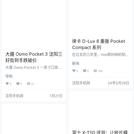
080 120P视频拍摄；尼康Z50II支
CC 等当红胶片模拟，最大程度地保
持5.6K超采样4K30P规格视频拍
证了成片的多样性。 但就这么一台
摄，也支持有裁切4K60P视频…
充满乐趣的机型，本能足够吸引
人，却只搭载了一英寸 CMOS…
徕卡 D-Lux 8 重振 Pocket
Compact 系列
大疆 Osmo Pocket 3 沈阳三
在过去的几年里，Hile数码相机制造
商主要集中在可更换镜头型号上，
好街到手跌破价
新闻
紧凑型相机似乎正在回归。我们已
大疆 Osmo Pocket 3 一英寸口袋云
经看到最近发布的固定镜头，如富
0
0
180
台相机标准版目前活动售价 2550 元
士X100VI和理光GR III HDF，在发
导购
标准套餐，下单 1 件，实付低至 25
布后不久就售罄并达到延期交货状
50 元，原价 2799 元，到手价2550
沈阳手机网
24年5月29日
态，因此显然需要适合口袋的高品
0
0
51
元。 这款相机延续了 Pocket 系列
质相机。 我们还没有尝试过这款相
小巧灵动的外观设计，机身配备 2
机，徕卡目前还没有发布完整的技
沈阳手机网
1月21日
英寸 OLED 触摸彩屏，旋转即可快
术规格，但我们确实知道它的菜单
速开机还能实现横竖拍智能切换，
已经更新以匹配其产品线中的当前
屏幕支持参数调整等触控功能，整
型号，包括更大的全画幅 Q3 固定镜
机尺寸 139.7mm42.2mm33.5m
头相机和标…
m，内置 1300…
富士 X-T50 评测：让胶片模