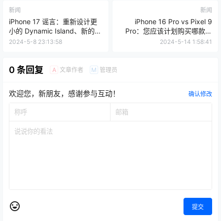
新闻
新闻
iPhone 17 谣言：重新设计更
iPhone 16 Pro vs Pixel 9
小的 Dynamic Island、新的
Pro：您应该计划购买哪款手
“Slim”型号等
机？
2024-5-8 23:13:58
2024-5-14 1:58:41
0 条回复
文章作者
管理员
A
M
欢迎您，新朋友，感谢参与互动！
确认修改
提交