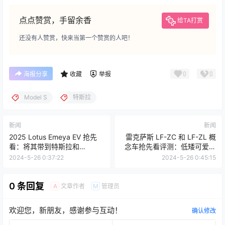
点点赞赏，手留余香
给TA打赏
还没有人赞赏，快来当第一个赞赏的人吧！
0
0
海报分享
收藏
举报
Model S
特斯拉
新闻
新闻
2025 Lotus Emeya EV 抢先
雷克萨斯 LF-ZC 和 LF-ZL 概
看：将其带到特斯拉和
念车抢先看评测：低矮可爱的
Taycan
电动汽车
2024-5-26 0:37:22
2024-5-26 0:45:15
0 条回复
文章作者
管理员
A
M
欢迎您，新朋友，感谢参与互动！
确认修改