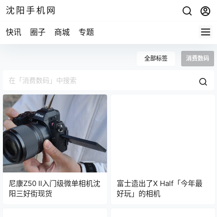
沈阳手机网
快讯
圈子
商城
专题
全部标签
消费数码
尼康Z50 II入门级微单相机沈
富士造出了X Half「今年最
阳三好街现货
好玩」的相机