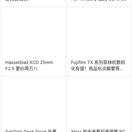
NOW 支持是一个响亮的肯定
Hasselblad XCD 25mm
Fujifilm TX 系列菲林机数码
F2.5 要价两万八
化有望！商品化点解要等多
4 年？
SanDisk Desk Drive 外置
Xbox 的未来看起来很像 PC