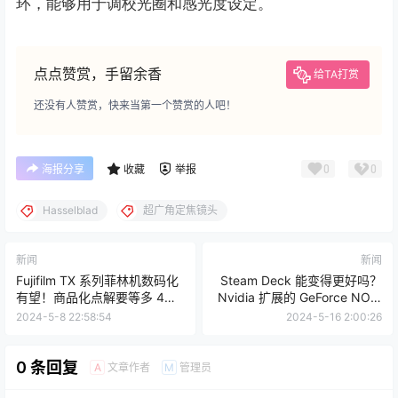
环，能够用于调校光圈和感光度设定。
点点赞赏，手留余香
给TA打赏
还没有人赞赏，快来当第一个赞赏的人吧！
0
0
海报分享
收藏
举报
Hasselblad
超广角定焦镜头
新闻
新闻
Fujifilm TX 系列菲林机数码化
Steam Deck 能变得更好吗？
有望！商品化点解要等多 4
Nvidia 扩展的 GeForce NOW
年？
支持是一个响亮的肯定
2024-5-8 22:58:54
2024-5-16 2:00:26
0 条回复
文章作者
管理员
A
M