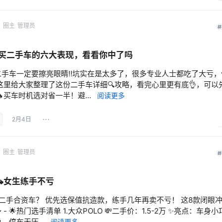
网
圈主
管理员
买二手车的六大表现，看看你中了吗
二手车一定要擦亮眼睛‼️坑实在是太多了，很多专业人士都吃了大亏
这里给大家整理了这份二手车详细🔍攻略，看完心里更有底👌，可以先
🔥买车时机选对省一半！避...
阅读更多
2月4日
网
圈主
管理员
🚗女生练手不亏
二手合资车？ 优先选保值抗造款，练手几年再卖不亏！ 这8款闭眼
- 🌟热门选手清单 1.大众POLO 💸二手价：1.5-2万 ✨亮点：车身
，停车无压...
阅读更多