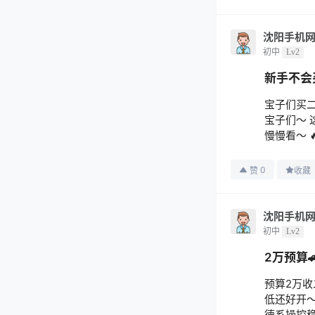
沈阳手机
初中
Lv2
新手不会
宝子们买
宝子们～ 
慢慢看～ 
0
赞
收藏
沈阳手机
初中
Lv2
2万预算
预算2万收
低还好开～ 
德系操控稳