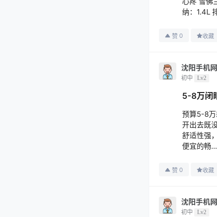
心疼 雪佛
纳：1.4L
0
赞
收藏
沈阳手机
初中
Lv2
5-8万
预算5-8
开出去既
舒适性强
便宜的畅..
0
赞
收藏
沈阳手机
初中
Lv2