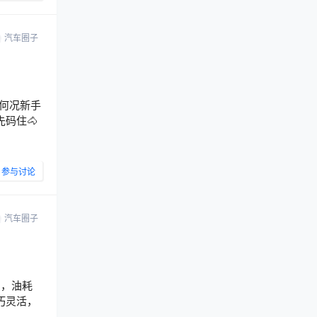
汽车圈子
，何况新手
码住🐴
参与讨论
汽车圈子
冲，油耗
小巧灵活，