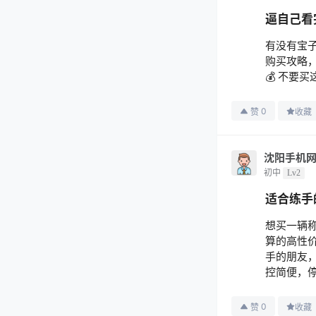
逼自己看
有没有宝
购买攻略
💰 不要
0
赞
收藏
沈阳手机
初中
Lv2
适合练手
想买一辆
算的高性
手的朋友，
控简便，停
0
赞
收藏