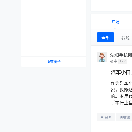
广场
全部
我说
沈阳手机
初中
Lv2
所有圈子
汽车小白
作为汽车
家，既能
的。家用
手车行业鱼
0
赞
收藏