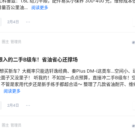
兰科鲁兹：1.6L 动力平顺，配件易买小保养 300-400 元，维修成本
 排量百公里油...
阅读更多
2月4日
网
圈主
管理员
闭眼入的二手B级车！省油省心还撑场
万想买新车？大概率只能选轩逸经典、秦Plus DM-i这类车…空间小、
没面子又没里子！ 听我的！不如加一点点预算，直接冲二手B级车！
，不管是家用代步还是新手练手都超合适～ 整理了几款省油耐开、维
.
阅读更多
2月4日
网
圈主
管理员