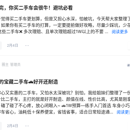
完，你买二手车会很牛！避坑必看
子觉得买二手车更划算，但是又担心水深，怕被坑，今天帮大家整理
，如果你有买二手车的打算，一定要提前做好攻略，尽量少踩坑，少
买这些二手车❌ 多次理赔、且单次理赔超过1W以上的不要 ...
阅读更多
2月4日
网
圈主
管理员
的宝藏二手车🚗好开还耐造
称心又实惠的二手车，又怕水太深被坑？别怕，我给姐妹们整理了一
价比二手车，主打的就是好开耐造、颜值在线、性价比高，尤其是刚
磕了碰了不心疼，放心闭眼入~ 🚗1W预算—练手入门首选 车身小
车省心，油耗低＋保养便宜，省钱省事，适合日常短途通...
阅读更
2月4日