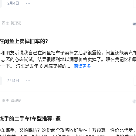
2月4日
网
圈主
管理员
在闲鱼上卖掉旧车的？
事和朋友听说我自己在闲鱼把车子卖掉之后都很震惊，闲鱼还能卖汽
着忐忑的心态试试，结果很顺利地以满意价格卖掉了。现在凭记忆和
一下。 汽车是去年 6 月底卖掉的...
阅读更多
2月4日
网
圈主
管理员
练手的二手车❗️车型推荐+避
车练手，又怕踩坑？这份超全攻略收好啦～ 1 万预算｜性价比代步