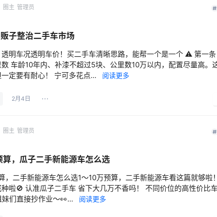
网
圈主
管理员
车贩子整治二手车市场
透明车况透明车价！买二手车清晰思路，能帮一个是一个 ⚠️ 第一
数 车龄10年内、补漆不超过5块、公里数10万以内，配置尽量高。
一定要有耐心！ 宁可多花点...
阅读更多
2月4日
网
圈主
管理员
万预算，瓜子二手新能源车怎么选
预算，二手新能源车怎么选1～10万预算，二手新能源车看这篇就够啦
种啦🚫 认准瓜子二手车 省下大几万不香吗！ 不同价位的高性价比
姐妹们直接抄作业～👀...
阅读更多