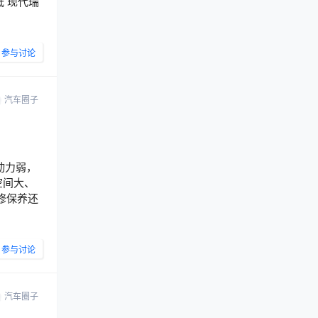
低 现代瑞
参与讨论
汽车圈子
动力弱，
空间大、
修保养还
参与讨论
汽车圈子