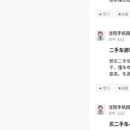
0
赞
收藏
沈阳手机
初中
Lv2
二手车避
想买二手
子、懂车帝
度高，车源
0
赞
收藏
沈阳手机
初中
Lv2
买二手车