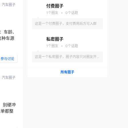
汽车圈子
付费圈子
•
1
个圈友
0
个话题
这是一个付费圈子，支付费用后方可入群
条：车龄、
这种车源
私密圈子
•
1
个圈友
0
个话题
这是一个私密圈子，圈子内容只对圈友开
参与讨论
放，不在广场显示
所有圈子
汽车圈子
！ 别硬冲
车单都整