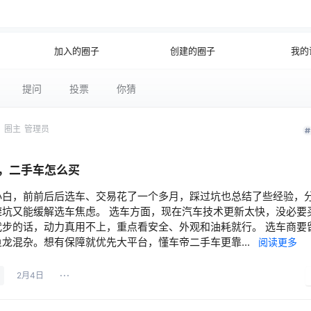
公开
加入的圈子
创建的圈子
我的
提问
投票
你猜
网
圈主
管理员
，二手车怎么买
小白，前前后后选车、交易花了一个多月，踩过坑也总结了些经验，
避坑又能缓解选车焦虑。 选车方面，现在汽车技术更新太快，没必要
代步的话，动力真用不上，重点看安全、外观和油耗就行。 选车商要
龙混杂。想有保障就优先大平台，懂车帝二手车更靠...
阅读更多
2月4日