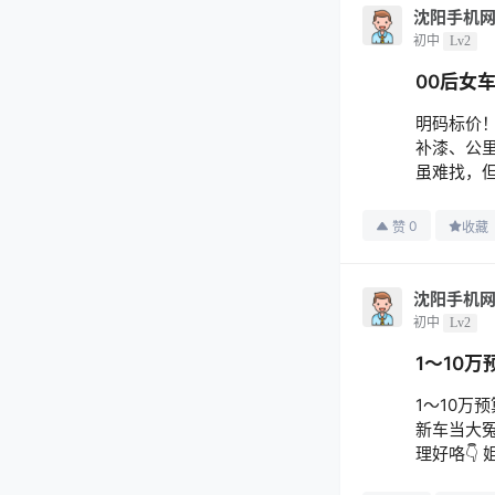
沈阳手机
初中
Lv2
00后女
明码标价！
补漆、公里
虽难找，但
0
赞
收藏
沈阳手机
初中
Lv2
1～10
1～10万
新车当大冤
理好咯👇 