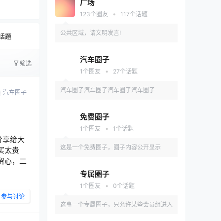
广场
文字太少
•
123
个圈友
117
个话题
公共区域，请文明发言!
话题
汽车圈子
筛选
•
1
个圈友
27
个话题
汽车圈子汽车圈子汽车圈子汽车圈子
汽车圈子
免费圈子
•
1
个圈友
1
个话题
分享给大
这是一个免费圈子，圈子内容公开显示
买太贵
留心，二
专属圈子
•
1
个圈友
0
个话题
参与讨论
这事一个专属圈子，只允许某些会员组进入