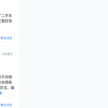
了二手车
花冤枉钱
参与讨论
汽车圈子
份不同预
拿本想练
巧灵活，操
多
参与讨论