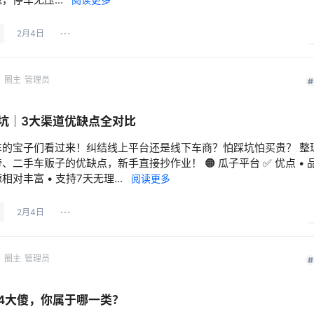
2月4日
网
圈主
管理员
坑｜3大渠道优缺点全对比
车的宝子们看过来！纠结线上平台还是线下车商？怕踩坑怕买贵？ 整
、二手车贩子的优缺点，新手直接抄作业！ 🟠 瓜子平台 ✅ 优点 • 
相对丰富 • 支持7天无理...
阅读更多
2月4日
网
圈主
管理员
4大傻，你属于哪一类？