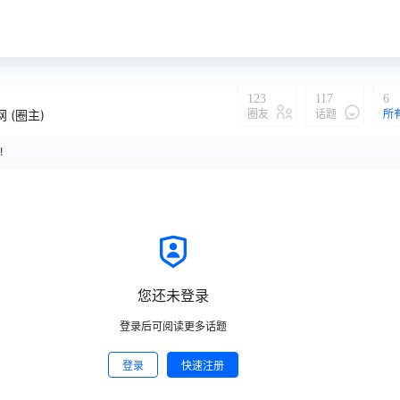
123
117
6
圈友
话题
所
网
(圈主)
!
说：
您还未登录
登录后可阅读更多话题
登录
快速注册