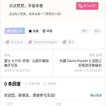
点点赞赏，手留余香
给TA打赏
还没有人赞赏，快来当第一个赞赏的人吧！
0
0
海报分享
收藏
举报
D-Lux 8
Pocket Compact
徕卡
新闻
导购
新闻
富士 X-T50 评测：让胶片模拟
大疆 Osmo Pocket 3 沈阳三
触手可及
好街到手跌破价
2024-5-26 9:07:24
2026-1-21 22:03:47
0 条回复
文章作者
管理员
A
M
欢迎您，新朋友，感谢参与互动！
确认修改