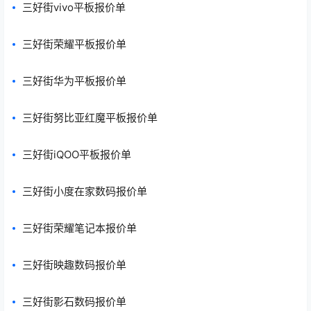
三好街vivo平板报价单
三好街荣耀平板报价单
三好街华为平板报价单
三好街努比亚红魔平板报价单
三好街iQOO平板报价单
三好街小度在家数码报价单
三好街荣耀笔记本报价单
三好街映趣数码报价单
三好街影石数码报价单