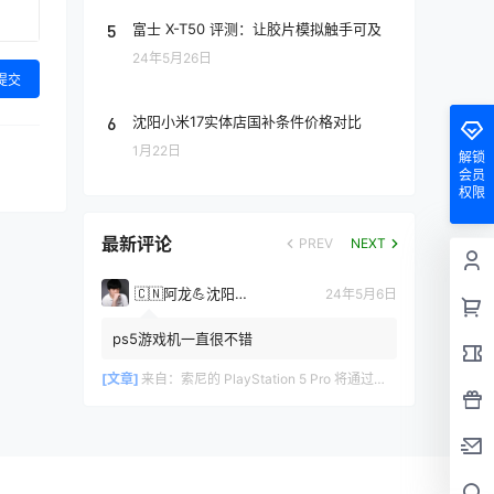
5
富士 X-T50 评测：让胶片模拟触手可及
24年5月26日
提交
6
沈阳小米17实体店国补条件价格对比
1月22日
解锁
会员
权限
最新评论
PREV
NEXT
🇨🇳阿龙💪沈阳手机网
24年5月6日
ps5游戏机一直很不错
[文章]
来自：
索尼的 PlayStation 5 Pro 将通过增强的 GPU 和更快的内存带宽提高标准