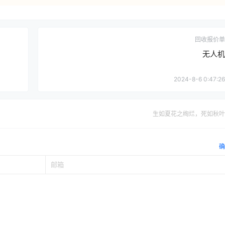
回收报价单
无人机
2024-8-6 0:47:26
生如夏花之绚烂，死如秋叶
确