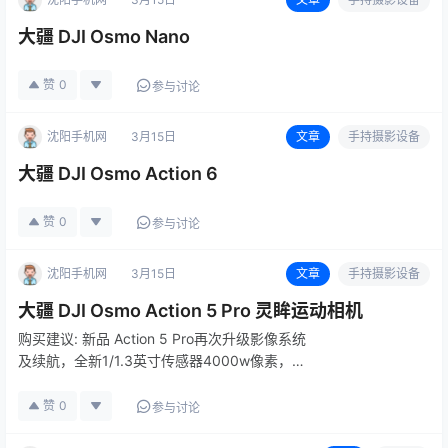
大疆 DJI Osmo Nano
赞
0
参与讨论
沈阳手机网
3月15日
文章
手持摄影设备
大疆 DJI Osmo Action 6
赞
0
参与讨论
沈阳手机网
3月15日
文章
手持摄影设备
大疆 DJI Osmo Action 5 Pro 灵眸运动相机
购买建议: 新品 Action 5 Pro再次升级影像系统
及续航，全新1/1.3英寸传感器4000w像素，夜
晚拍摄相较Action 4显著提升，内置压力计，支
持双麦克风连接，4小时超长续航，双 OLED 高
赞
0
参与讨论
亮触摸屏，是户外玩家追求极致画质的…