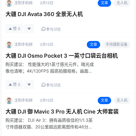
沈阳手机网
3月15日
文章
无人机
大疆 DJI Avata 360 全景无人机
赞
0
参与讨论
沈阳手机网
3月15日
文章
手持摄影设备
大疆 DJI Osmo Pocket 3 一英寸口袋云台相机
购买建议： 性能强大的1英寸感光元件，暗光成
像也清晰；4K/120FPS 超高拍摄规格，画面细
节清晰记录，慢动作更能捕捉动态瞬间；三轴云
台机械增稳，哪怕运镜抖动，画面也能平稳呈
赞
0
参与讨论
现；DJI Pocket 3 是手持云台和相机的完美结
合，适合记…
沈阳手机网
3月15日
文章
无人机
大疆 DJI 御 Mavic 3 Pro 无人机 Cine 大师套装
购买建议： DJI Air 3：拥有画质极佳的1/1.3英
寸传感器双摄、20公里超远距离图传和46分钟
超长续航，升级了曾经Mavic系列独有的全向避