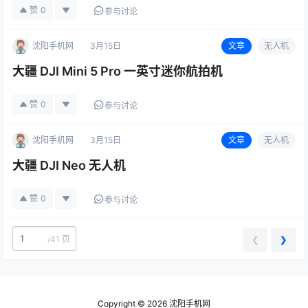
障，在Air 2S的基础上全面升级，相较Maivc 3
赞
0
参与讨论
Pro又极具性价比，适合对画质和性能…
沈阳手机网
3月15日
文章
无人机
大疆 DJI Mini 5 Pro 一英寸迷你航拍机
赞
0
参与讨论
沈阳手机网
3月15日
文章
无人机
大疆 DJI Neo 无人机
赞
0
参与讨论
/
41 页
❮
❯
Copyright © 2026
沈阳手机网