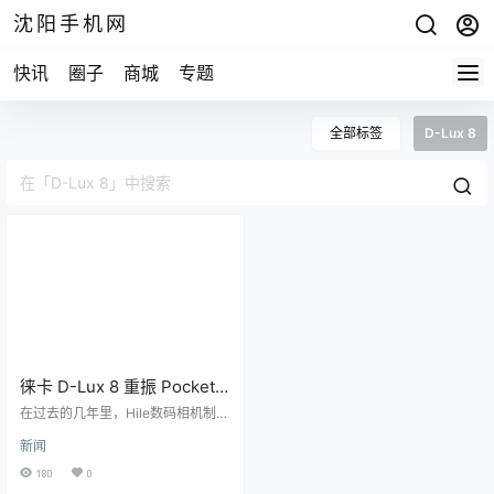
沈阳手机网
快讯
圈子
商城
专题
全部标签
D-Lux 8
徕卡 D-Lux 8 重振 Pocket
Compact 系列
在过去的几年里，Hile数码相机制造
商主要集中在可更换镜头型号上，
新闻
紧凑型相机似乎正在回归。我们已
经看到最近发布的固定镜头，如富
180
0
士X100VI和理光GR III HDF，在发