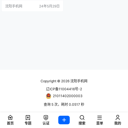
布后不久就售罄并达到延期交货状
沈阳手机网
24年5月29日
态，因此显然需要适合口袋的高品
质相机。 我们还没有尝试过这款相
机，徕卡目前还没有发布完整的技
术规格，但我们确实知道它的菜单
已经更新以匹配其产品线中的当前
型号，包括更大的全画幅 Q3 固定镜
头相机和标…
Copyright © 2026
沈阳手机网
辽ICP备11004416号-2
21011402000003
查询 5 次，耗时 0.0517 秒
首页
专题
认证
搜索
菜单
我的