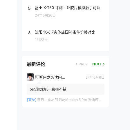
5
富士 X-T50 评测：让胶片模拟触手可及
24年5月26日
6
沈阳小米17实体店国补条件价格对比
1月22日
最新评论
PREV
NEXT
🇨🇳阿龙💪沈阳手机网
24年5月6日
ps5游戏机一直很不错
[文章]
来自：
索尼的 PlayStation 5 Pro 将通过增强的 GPU 和更快的内存带宽提高标准