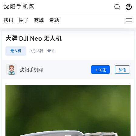
沈阳手机网
快讯
圈子
商城
专题
大疆 DJI Neo 无人机
0
无人机
3月15日
沈阳手机网
关注
私信
视
频
播
放
器