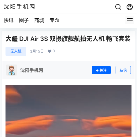
沈阳手机网
快讯
圈子
商城
专题
大疆 DJI Air 3S 双摄旗舰航拍无人机 畅飞套装
0
无人机
3月15日
沈阳手机网
关注
私信
视
频
播
放
器