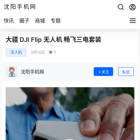
沈阳手机网
快讯
圈子
商城
专题
大疆 DJI Flip 无人机 畅飞三电套装
0
无人机
3月15日
沈阳手机网
关注
私信
视
频
播
放
器