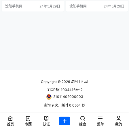
拥有大胆、前卫的外观设计和实
止步于 EV6 或 EV9。后者的块状、
沈阳手机网
24年5月29日
沈阳手机网
24年5月26日
用、宽敞的内部空间。续航里程可
有吸引力的设计语言在阵容的其他
达600公里，续航电量从10%充至8
地方激增只是时间问题，接下来是
0%约31分钟。该车还包括起亚 AI
即将推出的起亚 EV3。不仅如此，
助手、高级流媒体服务、高级驾驶
起亚还刚刚宣布，这款超小型SUV
辅助系统和无线更新等高级功能。
确实将进入美国市场。对于一个相
起亚的“Opposites …
对缺乏负担得起的电动汽车的市场
来说，这是一件大…
Copyright © 2026
沈阳手机网
辽ICP备11004416号-2
21011402000003
查询 9 次，耗时 0.0554 秒
首页
专题
认证
搜索
菜单
我的