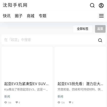
沈阳手机网
快讯
圈子
商城
专题
全部标签
起亚
起亚EV3为紧凑型EV SUV细
起亚EV3抢先看：潜力巨大
分市场带来旗舰技术
的小型EV
Kia推出了新款起亚EV3，这是一款
凭借前驱、回收和可持续材料、快
紧凑型电动SUV，结合了创新技术
速充电和 35,000 美元的基本价
新闻
新闻
和先进的设计。EV3旨在通过融合该
格，这可能是我们一直在等待的负
品牌旗舰EV9 SUV的元素，为紧凑
担得起的电动汽车吗？ 起亚最近一
146
0
134
0
型EV SUV领域树立新标准。 EV3
直在撕裂电动汽车，而且它并没有