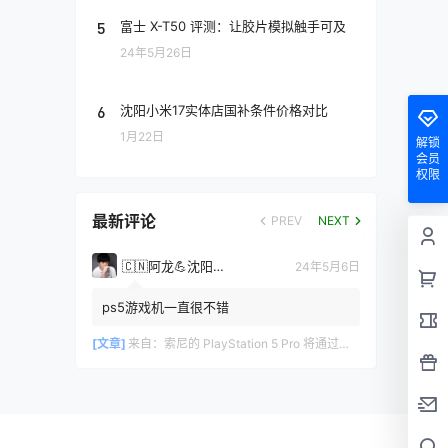
5
富士 X-T50 评测：让胶片模拟触手可及
24年5月26日
6
沈阳小米17实体店国补条件价格对比
1月22日
解锁
会员
权限
最新评论
PREV
NEXT
🇨🇳阿龙💪沈阳手机网
24年5月6日
ps5游戏机一直很不错
[文章]
来自：
索尼的 PlayStation 5 Pro 将通过增强的 GPU 和更快的内存带宽提高标准