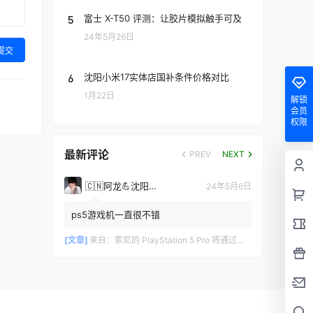
5
富士 X-T50 评测：让胶片模拟触手可及
24年5月26日
提交
6
沈阳小米17实体店国补条件价格对比
1月22日
解锁
会员
权限
最新评论
PREV
NEXT
🇨🇳阿龙💪沈阳手机网
24年5月6日
ps5游戏机一直很不错
[文章]
来自：
索尼的 PlayStation 5 Pro 将通过增强的 GPU 和更快的内存带宽提高标准