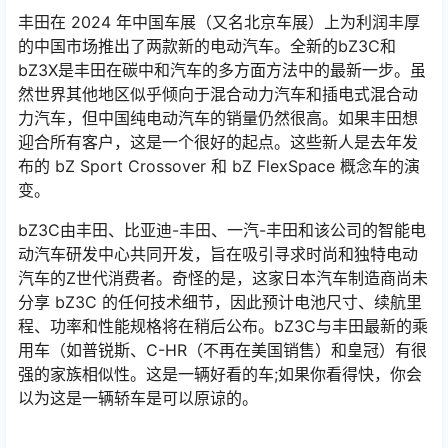
丰田在 2024 年中国车展（又名北京车展）上为利润丰厚
的中国市场推出了两款新的电动汽车。全新的bZ3C和
bZ3X是丰田在碳中和汽车的多方面方法中的最新一步。虽
然世界其他地区似乎倾向于混合动力汽车和插电式混合动
力汽车，但中国纯电动汽车的销量仍然很高。如果丰田想
迎合所有客户，这是一个很好的起点。这些新人是去年发
布的 bZ Sport Crossover 和 bZ FlexSpace 概念车的演
变。
bZ3C由丰田、比亚迪-丰田、一汽-丰田和该公司的智能电
动汽车研发中心共同开发，旨在吸引寻求时尚和独特电动
汽车的Z世代消费者。奇怪的是，这家日本汽车制造商尚未
分享 bZ3C 的任何技术细节，因此预计电池尺寸、续航里
程、功率和性能规格将在稍后公布。bZ3C与丰田最新的乘
用车（如普锐斯、C-HR（不再在美国销售）和皇冠）有很
强的家族相似性。这是一辆好看的车;如果你看得快，你会
以为这是一辆轿车是可以原谅的。