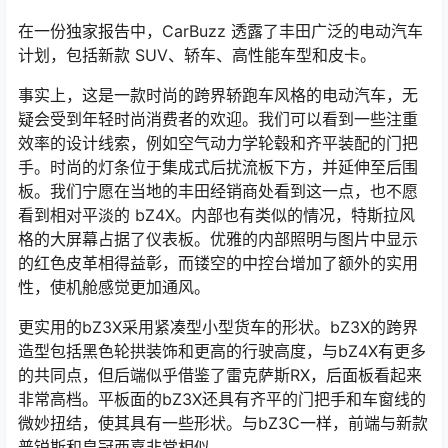
在一份独家报告中，CarBuzz 透露了丰田广泛的电动汽车
计划，包括新款 SUV、轿车、高性能车型和皮卡。
事实上，这是一款时尚的跨界轿跑车风格的电动汽车，无
疑会受到年轻时尚消费者的欢迎。我们可以看到一些注重
效率的设计线索，例如空气动力学轮毂和齐平装配的门把
手。时尚的灯条位于集成式后扰流板下方，并延伸至后围
板。我们宁愿在当地的丰田经销商处看到这一点，也不愿
看到相对平淡的 bZ4X。内部也有类似的情况，特斯拉风
格的大屏幕占据了仪表板。优雅的内部照明与图片中显示
的红色皮革相得益彰，而镂空的中控台增加了额外的实用
性，使机舱感觉更加通风。
更实用的bZ3X采用紧凑型小型货车的形状。bZ3X的跨界
造型包括黑色轮拱装饰和更高的行驶高度，与bZ4X有更多
的共同点，但后端似乎借鉴了雷克萨斯RX，后面板看起来
非常高档。平板面的bZ3X还具有齐平的门把手和车窗线的
微妙扭结，使其具有一些形状。与bZ3C一样，前端与新款
普锐斯和皇冠西嘉非常相似。