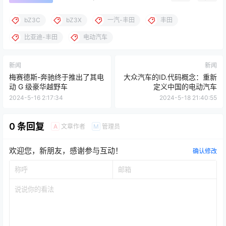
bZ3C
bZ3X
一汽-丰田
丰田
比亚迪-丰田
电动汽车
新闻
新闻
梅赛德斯-奔驰终于推出了其电
大众汽车的ID.代码概念：重新
动 G 级豪华越野车
定义中国的电动汽车
2024-5-16 2:17:34
2024-5-18 21:40:55
0 条回复
文章作者
管理员
A
M
欢迎您，新朋友，感谢参与互动！
确认修改