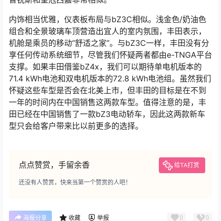
内饰相当优雅，仪表板布局与bZ3C相似。浅金色/奶油色
组合和全景玻璃车顶营造出宜人的室内氛围，丰田表示，
机舱是乘员的移动“舒适之家”。与bZ3C一样，丰田没有分
享任何传动系统细节，尽管我们怀疑两者都由e-TNGA平台
支撑。如果丰田借鉴bZ4x，我们可以期待单电机版本的
71.4 kWh电池和双电机版本的72.8 kWh电池组。虽然我们
怀疑这些车型是否会在北美上市，但丰田的目标是在不到
一年的时间内在中国销售这两款车型。值得注意的是，丰
田已经在中国销售了一款bZ3电动轿车，因此这两款新车
型只会给客户带来比以前更多的选择。
点点赞赏，手留余香
给TA打赏
还没有人赞赏，快来当第一个赞赏的人吧！
0
0
海报分享
收藏
举报