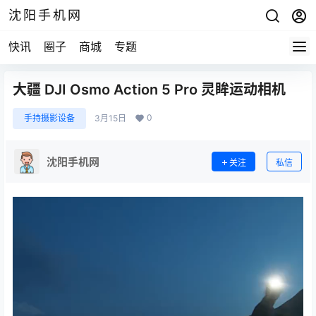
沈阳手机网
快讯
圈子
商城
专题
大疆 DJI Osmo Action 5 Pro 灵眸运动相机
0
手持摄影设备
3月15日
沈阳手机网
关注
私信
视
频
播
放
器