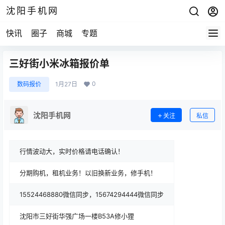
沈阳手机网
快讯
圈子
商城
专题
三好街小米冰箱报价单
0
数码报价
1月27日
沈阳手机网
关注
私信
行情波动大，实时价格请电话确认！
分期购机，租机业务！以旧换新业务，修手机！
15524468880微信同步，15674294444微信同步
沈阳市三好街华强广场一楼B53A修小狸