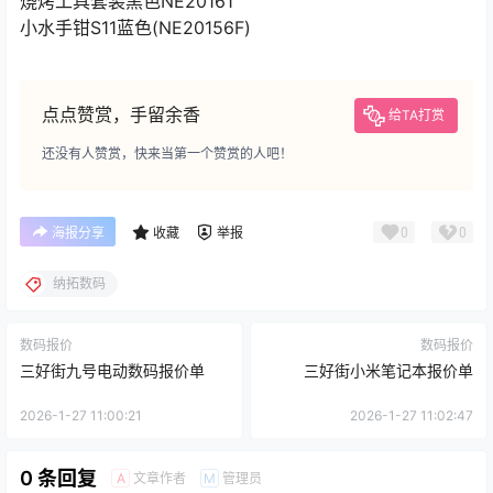
烧烤工具套装黑色NE20161
小水手钳S11蓝色(NE20156F)
点点赞赏，手留余香
给TA打赏
还没有人赞赏，快来当第一个赞赏的人吧！
0
0
海报分享
收藏
举报
纳拓数码
数码报价
数码报价
三好街九号电动数码报价单
三好街小米笔记本报价单
2026-1-27 11:00:21
2026-1-27 11:02:47
0 条回复
文章作者
管理员
A
M