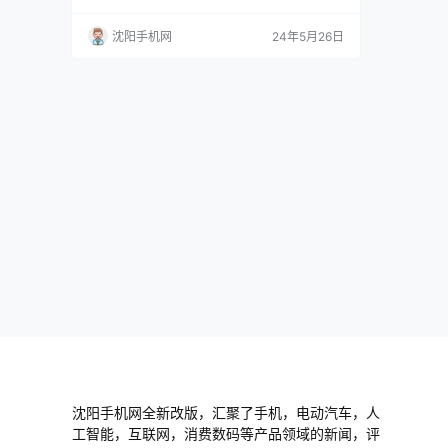
了S9，这是一款小巧时尚的全画幅相机，具有与
索尼ZV-E1相似的功能。S9 的主要功能是专用的
沈阳手机网
24年5月26日
LUT 按钮和应用程序，可让您快速选择自定义和
预设视频外观，就像使用富士胶片的模拟一样。
S9 采用与松下 S5 II 相同的 2400 万像素传感
器，支持高达 6.2…
沈阳手机网全新改版，汇聚了手机，电动汽车，人
工智能，互联网，消费数码等产品领域的新闻，评