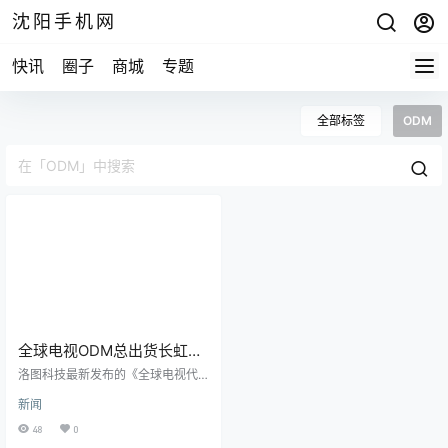
沈阳手机网
快讯
圈子
商城
专题
全部标签
ODM
全球电视ODM总出货长虹、
创维、康佳、海信连冠
洛图科技最新发布的《全球电视代
工市场出货月度追踪》报告显示，2
新闻
025年全球电视ODM市场（含长
虹、创维、康佳、海信自有工厂）
48
0
总出货量达1.13亿台，同比增长1.