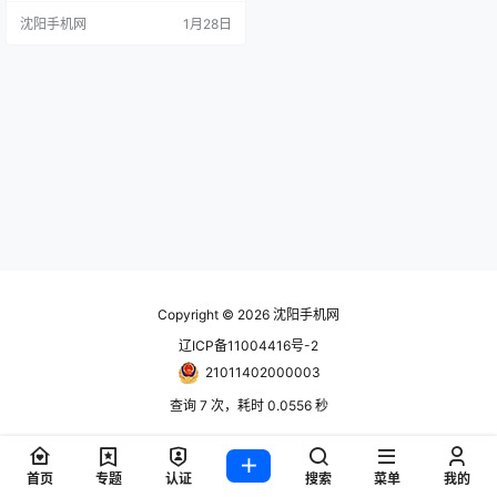
2%，实现自2022年以来的第四年连
沈阳手机网
1月28日
续增长。尽管增速较前三年有所放
缓，但市场整体呈现稳健态势，其
中BOE VT以37.5%的同比增幅成为
行业增长标杆，MOKA则连续三年
蝉联全球代工冠军。 报告指出，20
25年全球电视终端市场出货2.06亿
台…
Copyright © 2026
沈阳手机网
辽ICP备11004416号-2
21011402000003
查询 7 次，耗时 0.0556 秒
首页
专题
认证
搜索
菜单
我的