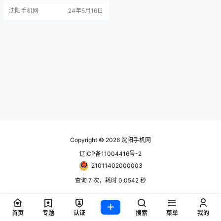
W 宣布将对 Steam Deck 提供更广
沈阳手机网
24年5月16日
泛的支持，其主导地位更加稳固。
有两个特别出色的更新面向 Steam
Deck 用户。第一种是 Steam Deck
上 GeForce NOW 的新测试版安装
方法…
Copyright © 2026
沈阳手机网
辽ICP备11004416号-2
21011402000003
查询 7 次，耗时 0.0542 秒
首页
专题
认证
搜索
菜单
我的