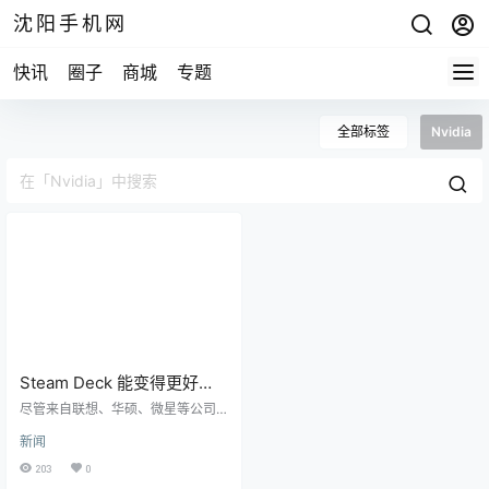
沈阳手机网
快讯
圈子
商城
专题
全部标签
Nvidia
Steam Deck 能变得更好
吗？Nvidia 扩展的 GeForce
尽管来自联想、华硕、微星等公司
NOW 支持是一个响亮的肯定
的激烈竞争，Valve 的 Steam Dec
新闻
k 已成为市场上最好的 PC 游戏掌上
电脑之一，但一次又一次地广为人
203
0
知。随着 Nvidia 的 GeForce NO