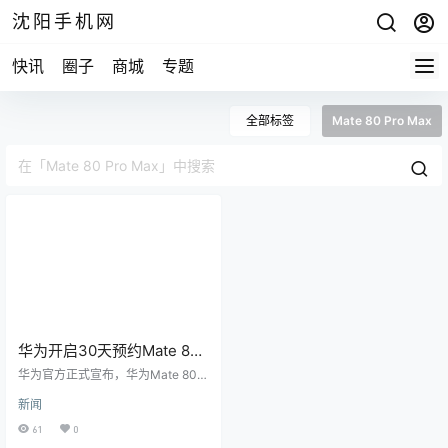
沈阳手机网
快讯
圈子
商城
专题
全部标签
Mate 80 Pro Max
华为开启30天预约Mate 80
Pro Max
华为官方正式宣布，华为Mate 80 P
ro Max与华为Mate 80 RS非凡大师
新闻
两款顶级旗舰机型将于2026年2月5
日12时08分开启“30天预约申购”活
61
0
动。 华为Mate 80 Pro Max和华为