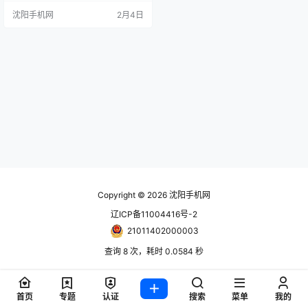
Mate 80 RS非凡大师同属华为Mate
沈阳手机网
2月4日
80系列，二者均搭载强劲芯片，运
行HarmonyOS 6.0系统。屏幕方
面，二者都采用6.9英寸2.5D直屏，
支持120Hz刷新率，不过RS非凡大
师…
Copyright © 2026
沈阳手机网
辽ICP备11004416号-2
21011402000003
查询 8 次，耗时 0.0584 秒
首页
专题
认证
搜索
菜单
我的