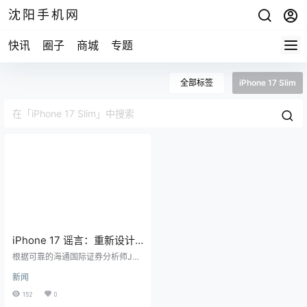
沈阳手机网
快讯
圈子
商城
专题
全部标签
iPhone 17 Slim
iPhone 17 谣言：重新设计
更小的 Dynamic Island、新
根据可靠的海通国际证券分析师Jeff
的“Slim”型号等
Pu的一份新报告，苹果明年的iPhon
新闻
e 17系列将发生重大变化。在 9to5
Mac 看到的一份投资者说明中，Pu
152
0
表示 iPhone 17 机型将采用更新的