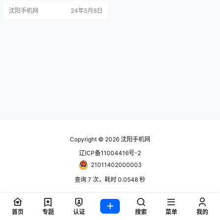
设计、前置摄像头的改进、更小的
沈阳手机网
24年5月8日
灵动岛等。 Pu 还表示，苹果将推出
一款新的“iPhone 17 Slim”机型，取
代阵容中的“Plus”机型。 iPhone 17
谣言：新的“iPho…
Copyright © 2026
沈阳手机网
辽ICP备11004416号-2
21011402000003
查询 7 次，耗时 0.0548 秒
首页
专题
认证
搜索
菜单
我的