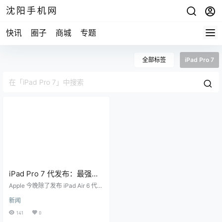
沈阳手机网
快讯
圈子
商城
专题
全部标签
iPad Pro 7
iPad Pro 7 代发布：最强平
板当之无愧
Apple 今晚除了发布 iPad Air 6 代之
外，最瞩目的当然是最强平板 iPad
新闻
Pro 7 代。 iPad Pro 7 代无论设计、
屏幕、效能、配件支持都有作出改
141
0
变，是一款真正的全新产品，说 iPa