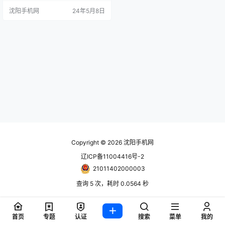
d Pro 7 是最强平板亦当之无愧。 A
沈阳手机网
24年5月8日
pple 史上最薄产品iPad Pro 7 代分
别设有 11“ 及 13” 屏幕型号。 iPad
Pro 7 代 11“ （5.3mm、444g）
及…
Copyright © 2026
沈阳手机网
辽ICP备11004416号-2
21011402000003
查询 5 次，耗时 0.0564 秒
首页
专题
认证
搜索
菜单
我的