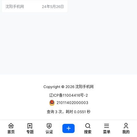
裹在谜团中的神秘方面。 此更新显
沈阳手机网
24年5月26日
然将提供更平滑的音频过渡。此
外，还有一项名为“直通”的新功能，
它似乎与杜比全景声和空间音频有
关。 AppleInsider一直在与“熟悉苹
果预发布操作系统…
Copyright © 2026
沈阳手机网
辽ICP备11004416号-2
21011402000003
查询 3 次，耗时 0.0551 秒
首页
专题
认证
搜索
菜单
我的