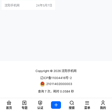
新款M5的发布时间可能会在今年7
沈阳手机网
24年5月7日
月 作为宝马第七代M5，新车预计将
继续沿用其标志性的设计理念——
将接近超跑的速度与豪华车身完美
结合。然而，这款新车还将带来一
些重要的动力系统升级，这无疑会
引起宝马粉丝们的极大兴趣，同时
也…
Copyright © 2026
沈阳手机网
辽ICP备11004416号-2
21011402000003
查询 7 次，耗时 0.0584 秒
首页
专题
认证
搜索
菜单
我的