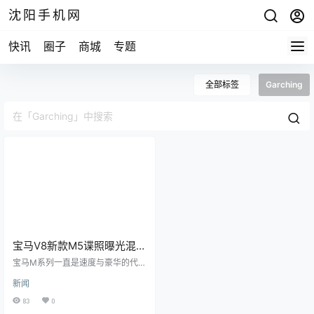
沈阳手机网
快讯
圈子
商城
专题
全部标签
Garching
宝马V8新款M5谍照曝光混动
系统 最大718马力
宝马M系列一直是速度与豪华的代名
词。今年，宝马Garching团队正准
新闻
备带来一系列令人激动的新车型：M
3 CS Touring、M4 CS、改款M2，
83
0
以及备受期待的全新宝马M5。其中