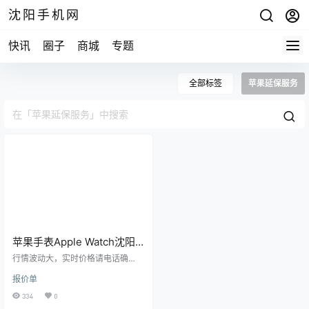
沈阳手机网
快讯
圈子
商城
专题
全部标签
苹果延保服务
苹果手表‌Apple Watch沈阳
报价单
行情波动大，实时价格请电话确
认！ 分期购机，租机业务！以旧换
报价单
新业务，修手机！ 15524468880微
信同步，15674294444微信同步 沈
334
0
阳市三好街华强广场一楼B54B修小