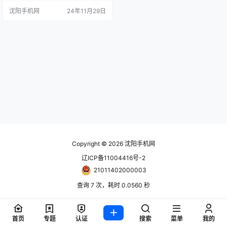
狸 手机报价单随时更新！只能用网
沈阳手机网
24年11月29日
站更新！ www.024hh.com 微信公
众号：修小狸 米家保温壶 白色 米家
超薄电磁炉 米家除螨仪 184 米家除
螨仪2 189 米家除螨仪pro 300 米家
纯净式智能加湿器-2 米家…
Copyright © 2026
沈阳手机网
辽ICP备11004416号-2
21011402000003
查询 7 次，耗时 0.0560 秒
首页
专题
认证
搜索
菜单
我的