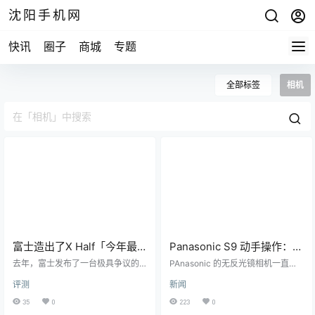
沈阳手机网
快讯
圈子
商城
专题
全部标签
相机
富士造出了X Half「今年最
Panasonic S9 动手操作：功
好玩」的相机
能强大的创作者相机，带有
去年，富士发布了一台极具争议的
PAnasonic 的无反光镜相机一直受
相机——X Half。 这台机器外观复
获得专利的 LUT 模拟按钮
到专业视频拍摄者的欢迎，但迄今
评测
新闻
古，设计了与胶片相机过片扳手类
为止，该公司尚未直接解决一个关
似的拨杆，并赋予其独特功能，只
键细分市场：影响者。今天，它终
35
0
223
0
要拨动拨杆，就可以生成一张 2in1
于加入了S9，这是一款小巧时尚的