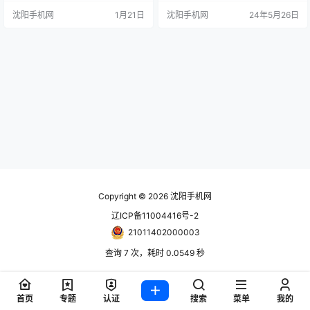
照片或一段 2in1 视频，复刻了曾经
全画幅相机，具有与索尼ZV-E1相似
沈阳手机网
1月21日
沈阳手机网
24年5月26日
半格胶片机的成像风格和体验。与
的功能。S9 的主要功能是专用的 L
此同时，X Half 还搭载了包括 NC、
UT 按钮和应用程序，可让您快速选
CC 等当红胶片模拟，最大程度地保
择自定义和预设视频外观，就像使
证了成片的多样性。 但就这么一台
用富士胶片的模拟一样。 S9 采用与
充满乐趣的机型，本能足够吸引
松下 S5 II 相同的 2400 万像素传感
人，却只搭载了一英寸 CMOS…
器，支持高达 6.2…
Copyright © 2026
沈阳手机网
辽ICP备11004416号-2
21011402000003
查询 7 次，耗时 0.0549 秒
首页
专题
认证
搜索
菜单
我的