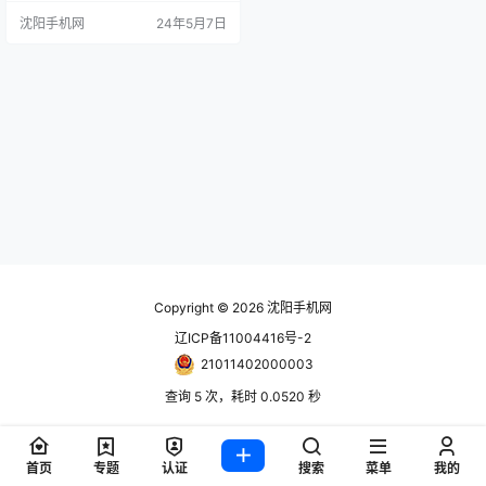
upe 硬頂版和 Spider 開頂版兩種車
沈阳手机网
24年5月7日
型。 全新的法拉利 12Cilindri 搭載
了命名為 F140HD 的 6.5 升 V12 自
然吸氣引擎。這款引擎是基於上一
代 812 Competizione 進行…
Copyright © 2026
沈阳手机网
辽ICP备11004416号-2
21011402000003
查询 5 次，耗时 0.0520 秒
首页
专题
认证
搜索
菜单
我的