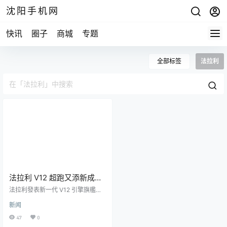
沈阳手机网
快讯
圈子
商城
专题
全部标签
法拉利
法拉利 V12 超跑又添新成
員！12Cilindri 有硬頂及開頂
法拉利發表新一代 V12 引擎旗艦超
版
跑：12Cilindri，名字源自意大利語
新闻
中的「12 汽缸」。這款新車將取代
812 車系，採用前置中置 V12 引擎
47
0
和後輪驅動的配置，同時推出了 Co