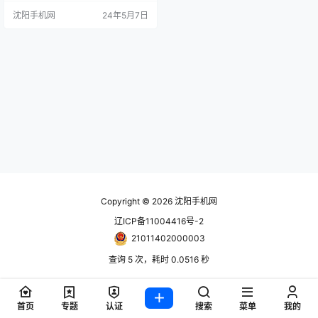
00美元购车激励，以及与Costco的
沈阳手机网
24年5月7日
合作，后者将首付降至大约1000美
元。尽管这项优惠并不能完全解决
新电动汽车价格过高的问题，但它
确实为更多愿意尝试电动汽车的消
费者提供了可能。 根据Polestar的
最新优惠，…
Copyright © 2026
沈阳手机网
辽ICP备11004416号-2
21011402000003
查询 5 次，耗时 0.0516 秒
首页
专题
认证
搜索
菜单
我的