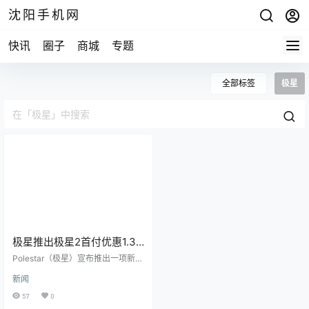
沈阳手机网
快讯
圈子
商城
专题
全部标签
极星
极星推出极星2首付优惠1.3
万美元 月租299美元
Polestar（极星）宣布推出一项新的
电动汽车租赁优惠，引起了市场的
新闻
广泛关注。这项优惠将Polestar 2的
月租费用降至299美元。 据了解，
57
0
这一价格得益于Polestar提供的100