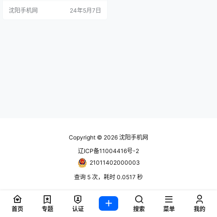
00美元购车激励，以及与Costco的
沈阳手机网
24年5月7日
合作，后者将首付降至大约1000美
元。尽管这项优惠并不能完全解决
新电动汽车价格过高的问题，但它
确实为更多愿意尝试电动汽车的消
费者提供了可能。 根据Polestar的
最新优惠，…
Copyright © 2026
沈阳手机网
辽ICP备11004416号-2
21011402000003
查询 5 次，耗时 0.0517 秒
首页
专题
认证
搜索
菜单
我的