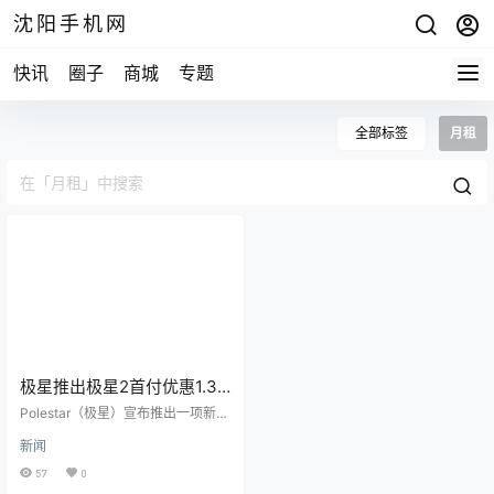
沈阳手机网
快讯
圈子
商城
专题
全部标签
月租
极星推出极星2首付优惠1.3
万美元 月租299美元
Polestar（极星）宣布推出一项新的
电动汽车租赁优惠，引起了市场的
新闻
广泛关注。这项优惠将Polestar 2的
月租费用降至299美元。 据了解，
57
0
这一价格得益于Polestar提供的100