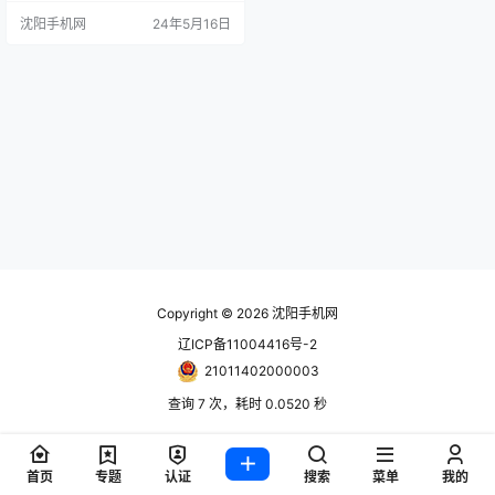
手抗衡，但 5,500 美元的价格标签
沈阳手机网
24年5月16日
让大多数人望而却步。为了吸引更
广泛的受众，尼康去年推出了Z8，
其传感器和规格几乎与Z9相同，价
格低1,700美元。 凭借 4500 万像素
堆叠传感器和最新的 Expeed 7 图像
处理器，Z8 可以…
Copyright © 2026
沈阳手机网
辽ICP备11004416号-2
21011402000003
查询 7 次，耗时 0.0520 秒
首页
专题
认证
搜索
菜单
我的