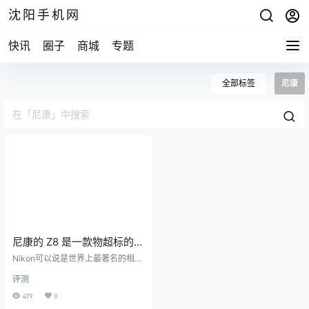
沈阳手机网
快讯
圈子
商城
专题
全部标签
尼康
尼康的 Z8 是一款物超标的无
反光镜相机
Nikon可以说是世界上最著名的相机
品牌，但随着数码单反相机的衰
评测
落，它已经落后于佳能和索尼。202
2 年，它发布了 Z9，这是一款旗舰
479
0
无反光镜相机，最终可以与竞争对