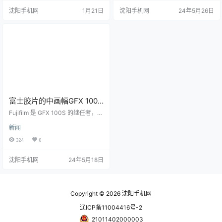
照片或一段 2in1 视频，复刻了曾经
进。然而，富士胶片已经改变了现
沈阳手机网
1月21日
沈阳手机网
24年5月26日
半格胶片机的成像风格和体验。与
状，新的X-T50现在更符合先进的
此同时，X Half 还搭载了包括 NC、
富士X-T5。这也可以解释为什么这
CC 等当红胶片模拟，最大程度地保
家日本相机制造商完全跳过了T40的
证了成片的多样性。 但就这么一台
绰号。 首先，X-T50 使用与 X-T5
充满乐趣的机型，本能足够吸引
相同的 40.2MP APS-C 格式传感器
人，却只搭载了一英寸 CMOS…
和…
富士胶片的中画幅GFX 100S
II更轻，更便宜，并且具有AI
Fujifilm 是 GFX 100S 的继任者，
增强功能
其 2021 年中画幅相机具有出色的性
新闻
能但速度较慢，是恰如其分的 GFX
100S II。新型号便宜 1,000 美元，
324
0
更小、更轻，并具有（令人震惊
的）AI 功能来改善其自动对焦，这
沈阳手机网
24年5月18日
是我们对其前身的抱怨之一。 富士
GFX 100S II使用102MP高速传感器
和X-Processor 5处理引擎。该公司
表示，其中画幅传感器比35毫米全
画幅传感器大约…
Copyright © 2026
沈阳手机网
辽ICP备11004416号-2
21011402000003