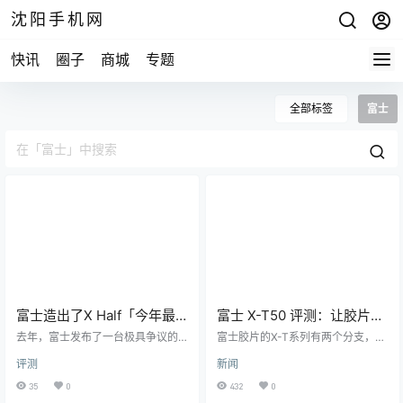
沈阳手机网
快讯
圈子
商城
专题
全部标签
富士
富士造出了X Half「今年最
富士 X-T50 评测：让胶片模
好玩」的相机
拟触手可及
去年，富士发布了一台极具争议的
富士胶片的X-T系列有两个分支，富
相机——X Half。 这台机器外观复
士X-T30和X-T30 II等两位数型号是
评测
新闻
古，设计了与胶片相机过片扳手类
入门级型号。因此，您会认为已经
似的拨杆，并赋予其独特功能，只
非常出色的富士X-T30 II的继任者也
35
0
432
0
要拨动拨杆，就可以生成一张 2in1
将是一款入门级相机，尽管有所改