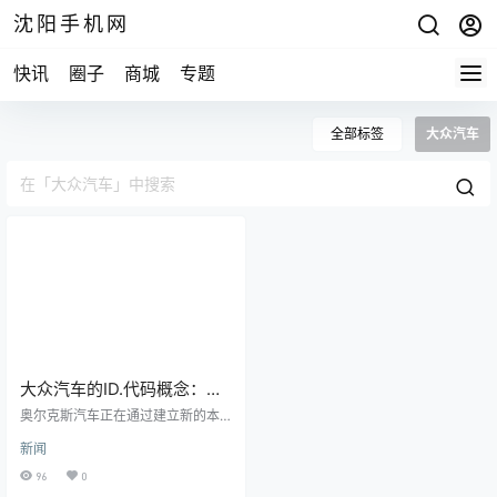
沈阳手机网
快讯
圈子
商城
专题
全部标签
大众汽车
大众汽车的ID.代码概念：重
新定义中国的电动汽车
奥尔克斯汽车正在通过建立新的本
地合作伙伴关系来解决其在中国市
新闻
场份额萎缩的问题。在2024年中国
车展上，大众汽车推出了大众ID.Co
96
0
de概念车，预告了新发布的中国子