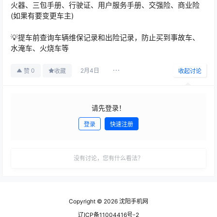
火器、三包手册、行驶证、用户服务手册、交强险、商业险
(如果有要变更车主)
💡提车前查询车辆维保记录和出险记录，防止买到事故车、
水淹车、火烧车等
2月4日
0
赞
收藏
收起讨论
请先登录！
登录
快速注册
发布
没有讨论，您有什么看法？
Copyright © 2026
沈阳手机网
辽ICP备11004416号-2