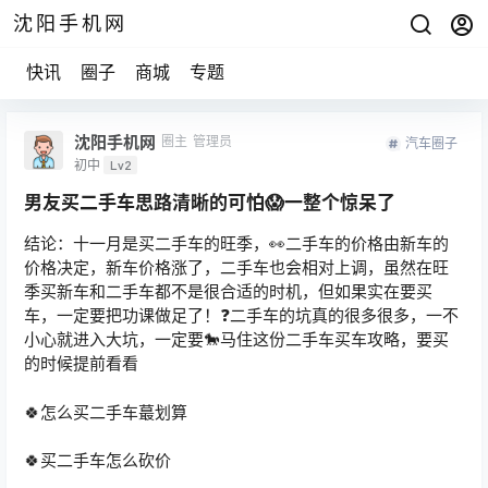
沈阳手机网
快讯
圈子
商城
专题
沈阳手机网
圈主
管理员
汽车圈子
初中
Lv2
男友买二手车思路清晰的可怕😱一整个惊呆了
结论：十一月是买二手车的旺季，👀二手车的价格由新车的
价格决定，新车价格涨了，二手车也会相对上调，虽然在旺
季买新车和二手车都不是很合适的时机，但如果实在要买
车，一定要把功课做足了！❓二手车的坑真的很多很多，一不
小心就进入大坑，一定要🐎马住这份二手车买车攻略，要买
的时候提前看看
🍀怎么买二手车蕞划算
🍀买二手车怎么砍价