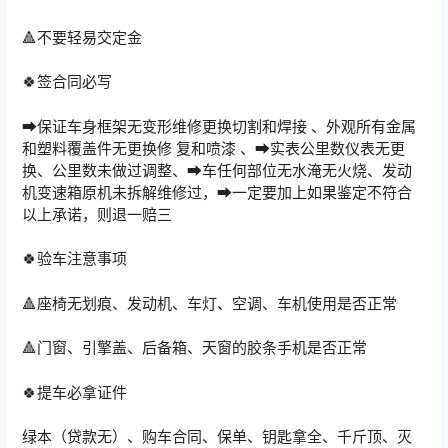
🔺不要轻易交定金
🍀签合同必写
➡️保证车身框架无变形维修更换切割和焊接 、外观所有金属
和塑料覆盖件无更换修 复和喷漆 、➡️实表公里数仪表无更
换、公里数未做过调整、➡️车任何部位无水淹无火烧、发动
机变速箱原机未拆解维修过，➡️一定要加上如果鉴定不符合
以上承诺，则退一赔三
🍀验车注意事项
🔺座椅无划痕、发动机、车灯、空调、车机使用是否正常
🔺门窗、引擎盖、后备箱、天窗的胶条手机是否正常
🍀提车必拿证件
绿本（贷款无）、购车合同、保单、钥匙拿全、千斤顶、灭