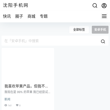
沈阳手机网
快讯
圈子
商城
专题
全部标签
安卓手机
我喜欢苹果产品，但我不会
放弃我的安卓手机
我现在是 99% 的苹果 我已经尝试了
两次iPhone 我的手机不能这样锁定
新闻
iPhone的外形不是很好 我只是不喜
欢iPhone照片（视频很棒） 为什么
141
0
电池寿命这么糟糕？ 我愿意再试一