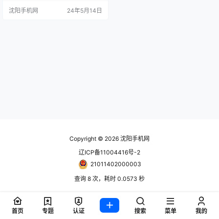
次 我在苹果生态系统中如此之深，
沈阳手机网
24年5月14日
以至于你只能看到我的头顶，但我
无法学会爱上的一款苹果产品是它
最受欢迎的——iPhone。 我现在是
99% 的苹果 苹果首先通过第二代iP
ad将魔爪伸向了我。对我来说，这
似乎是一个完…
Copyright © 2026
沈阳手机网
辽ICP备11004416号-2
21011402000003
查询 8 次，耗时 0.0573 秒
首页
专题
认证
搜索
菜单
我的