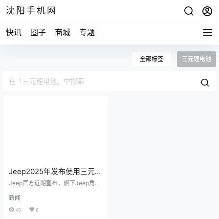
沈阳手机网
快讯
圈子
商城
专题
全部标签
三元锂电池
Jeep2025年发布使用三元锂
电池角斗士4xe版
Jeep官方近期宣布，旗下Jeep角斗
士4xe混动版车型预计将在2025年
新闻
正式发布。该车的核心动力单元是
高效能的2.0T涡轮增压四缸发动机
40
0
与电动机的组合，能够输出高达280