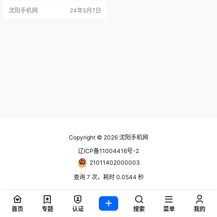
千瓦的最大功率，相较于现款角斗
沈阳手机网
24年5月7日
士搭载的3.6升自然吸气V6发动机，
功率有了显著提升，同时最大扭矩
也跃升至637牛·米，远超传统燃油
车型的353牛·米。 为了满足短途零
排放出行的需求，Jeep角斗士4xe
配置了一块容量达17.3k…
Copyright © 2026
沈阳手机网
辽ICP备11004416号-2
21011402000003
查询 7 次，耗时 0.0544 秒
首页
专题
认证
搜索
菜单
我的