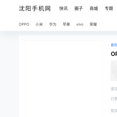
沈阳手机网
快讯
圈子
商城
专题
OPPO
小米
华为
苹果
vivo
荣耀
首页
O
库
已
购