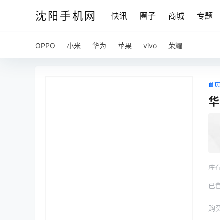
沈阳手机网
快讯
圈子
商城
专题
OPPO
小米
华为
苹果
vivo
荣耀
首页
华
库
已
购