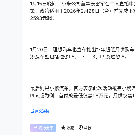
1月15日晚间，小米公司董事长雷军在个人直播中
策，政策适用于2026年2月28日（含）前完成下
2593元起。
1月20日，理想汽车也宣布推出“7年超低月供购车
涉及车型包括理想L6、L7、L8、L9及理想i6。
最后则是小鹏汽车，官方表示此次活动覆盖小鹏汽车全
Plus版为例，首付款最低仅需1.8万元，月供仅需1
原文连接
海报分享
收藏
举报