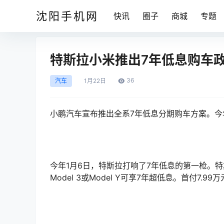
沈阳手机网
快讯
圈子
商城
专题
特斯拉小米推出7年低息购车
36
汽车
1月
22日
小鹏汽车宣布推出全系7年低息分期购车方案。今
今年1月6日，特斯拉打响了7年低息的第一枪。特
Model 3或Model Y可享7年超低息。首付7.99