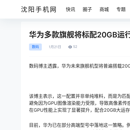
沈阳手机网
快讯
圈子
商城
专题
华为多款旗舰将标配20GB运
52
数码
1月
21日
数码博主透露，华为未来旗舰机型将普遍搭载20GB运
该博主表示，这一配置并非单纯堆料，而是为匹
避免因为GPU图像渲染能力受限，导致高像素传
在GPU性能上实现了显著提升，配合20GB大
目前，华为已在部分高端型号中落地这一策略。例如，H