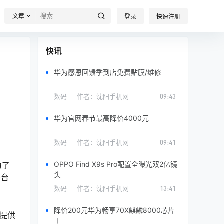
文章
登录
快速注册
快讯
华为感恩回馈季到店免费贴膜/维修
数码
作者：
沈阳手机网
09:43
华为官网春节最高降价4000元
数码
作者：
沈阳手机网
09:41
OPPO Find X9s Pro配置全曝光双2亿镜
为了
头
平台
数码
作者：
沈阳手机网
13:41
降价200元华为畅享70X麒麟8000芯片
并提供
＋