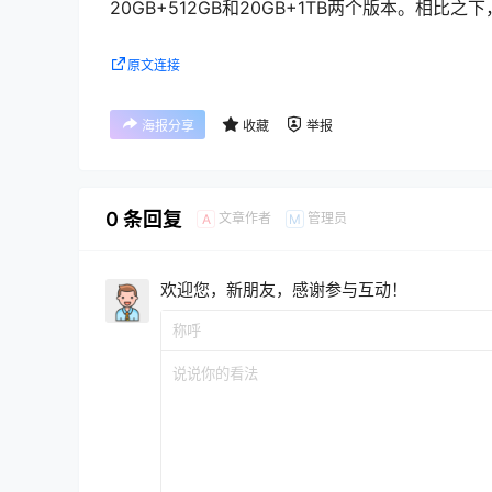
20GB+512GB和20GB+1TB两个版本。相比之下
原文连接
海报分享
收藏
举报
0 条回复
文章作者
管理员
A
M
欢迎您，新朋友，感谢参与互动！