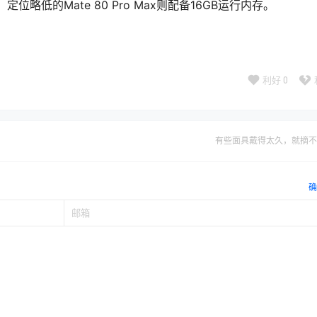
，定位略低的Mate 80 Pro Max则配备16GB运行内存。
利好
0
有些面具戴得太久，就摘不
确