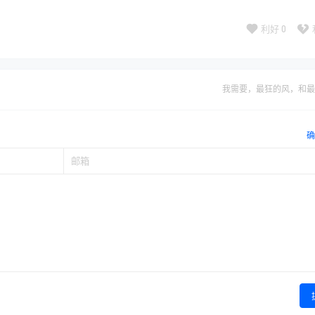
利好
0
我需要，最狂的风，和最
确