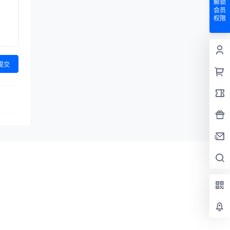
解锁
会员
权限
提交