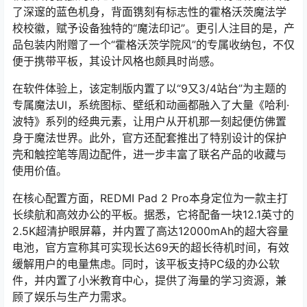
了深邃的蓝色机身，背面镌刻有标志性的霍格沃茨魔法学
校校徽，赋予设备独特的“魔法印记”。更引人注目的是，产
品包装内附赠了一个“霍格沃茨学院风”的专属收纳包，不仅
便于携带平板，其设计风格也颇具时尚感。
在软件体验上，该定制版内置了以“9又3/4站台”为主题的
专属魔法UI，系统图标、壁纸和动画都融入了大量《哈利·
波特》系列的经典元素，让用户从开机那一刻起便仿佛置
身于魔法世界。此外，官方还配套推出了特别设计的保护
壳和触控笔等周边配件，进一步丰富了联名产品的收藏与
使用价值。
在核心配置方面，REDMI Pad 2 Pro本身定位为一款主打
长续航和高效办公的平板。据悉，它将配备一块12.1英寸的
2.5K超清护眼屏幕，并内置了高达12000mAh的超大容量
电池，官方宣称其可实现长达69天的超长待机时间，有效
缓解用户的电量焦虑。同时，该平板支持PC级的办公软
件，并内置了小米教育中心，提供了海量的学习资源，兼
顾了娱乐与生产力需求。