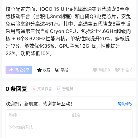
核心配置方面，iQOO 15 Ultra搭载高通第五代骁龙8至尊
版移动平台（台积电3nm制程）和自研Q3电竞芯片，安兔
兔实验室跑分高达451万。其中，高通第五代骁龙8至尊版
采用高通第三代自研Oryon CPU，包括2个4.6GHz超级内
核 + 6个3.62GHz性能内核，单核性能提升20%，多核提
升17%，能效优化35%，GPU主频1.2GHz，性能提升
23%，功耗降低10%。
利好
0
利空
0
海报分享
收藏
举报
0 条回复
文章作者
管理员
A
M
欢迎您，新朋友，感谢参与互动！
确认修改